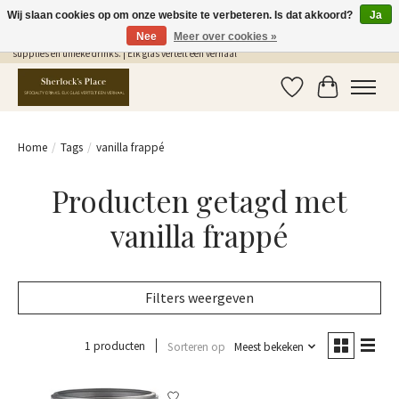
Wij slaan cookies op om onze website te verbeteren. Is dat akkoord?
Ja
Nee
Meer over cookies »
Gratis Verzending in NL vanaf €75,- | Sherlocks Place: dé plek voor MONIN siropen, bar
supplies en unieke drinks. | Elk glas vertelt een verhaal
Verlanglijst
Winkelwag
Home
/
Tags
/
vanilla frappé
Producten getagd met
vanilla frappé
Filters weergeven
1 producten
Sorteren op
Meest bekeken