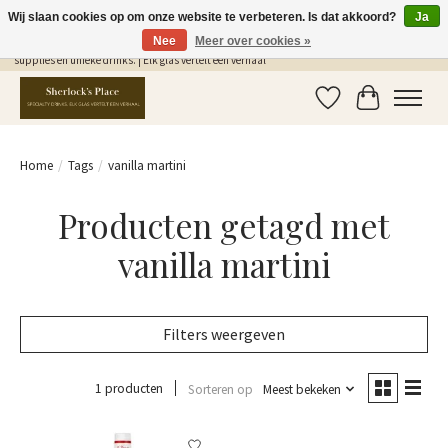
Wij slaan cookies op om onze website te verbeteren. Is dat akkoord?
Ja
Nee
Meer over cookies »
Gratis Verzending in NL vanaf €75,- | Sherlocks Place: dé plek voor MONIN siropen, bar
supplies en unieke drinks. | Elk glas vertelt een verhaal
Verlanglijst
Winkelwag
Home
/
Tags
/
vanilla martini
Producten getagd met
vanilla martini
Filters weergeven
1 producten
Sorteren op
Meest bekeken