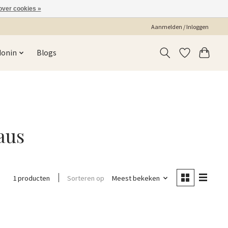
over cookies »
Aanmelden / Inloggen
Monin
Blogs
aus
Sorteren op
Meest bekeken
1 producten