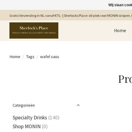
Wij slaan coo
Gratis Verzending in NL vanaf €75,- | Sherlocks Place: dé plek voor MONIN siropen, b
Home
Home
/
Tags
/
wafel saus
Pr
Categorieën
Specialty Drinks
(140)
Shop MONIN
(0)