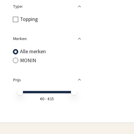
Type:
Topping
Merken
Alle merken
MONIN
Prijs
Minimale prijswaarde
Price maximum value
€
0
- €
15