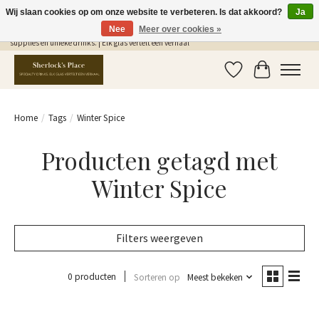
Wij slaan cookies op om onze website te verbeteren. Is dat akkoord?
Ja
Nee
Meer over cookies »
Gratis Verzending in NL vanaf €75,- | Sherlocks Place: dé plek voor MONIN siropen, bar
supplies en unieke drinks. | Elk glas vertelt een verhaal
Verlanglijst
Winkelwag
Home
/
Tags
/
Winter Spice
Producten getagd met
Winter Spice
Filters weergeven
0 producten
Sorteren op
Meest bekeken