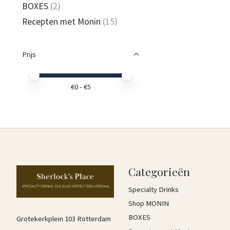
BOXES
(2)
Recepten met Monin
(15)
Prijs
Minimale prijswaarde
Price maximum value
€
0
- €
5
Categorieën
Specialty Drinks
Shop MONIN
BOXES
Grotekerkplein 103 Rotterdam