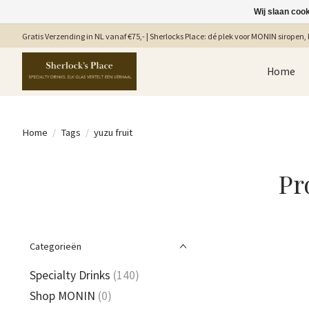
Wij slaan coo
Gratis Verzending in NL vanaf €75,- | Sherlocks Place: dé plek voor MONIN siropen, b
Home
Home
/
Tags
/
yuzu fruit
Pr
Categorieën
Specialty Drinks
(140)
Shop MONIN
(0)