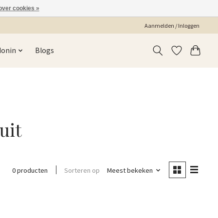
over cookies »
Aanmelden / Inloggen
Monin
Blogs
uit
Sorteren op
Meest bekeken
0 producten