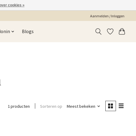
over cookies »
Aanmelden / Inloggen
Monin
Blogs
u
Sorteren op
Meest bekeken
1 producten