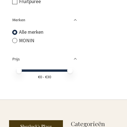
Fruitpuree
Merken
Alle merken
MONIN
Prijs
Minimale prijswaarde
Price maximum value
€
0
- €
30
Categorieën