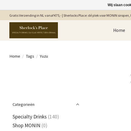
Wij slaan coo
Gratis Verzending in NL vanaf €75,- | Sherlocks Place: dé plek voor MONIN siropen, b
Home
Home
/
Tags
/
Yuzu
Categorieën
Specialty Drinks
(140)
Shop MONIN
(0)