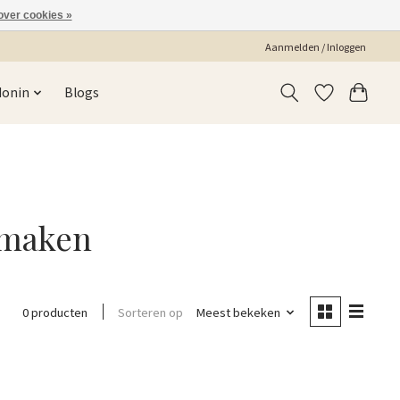
over cookies »
Aanmelden / Inloggen
Monin
Blogs
smaken
Sorteren op
Meest bekeken
0 producten