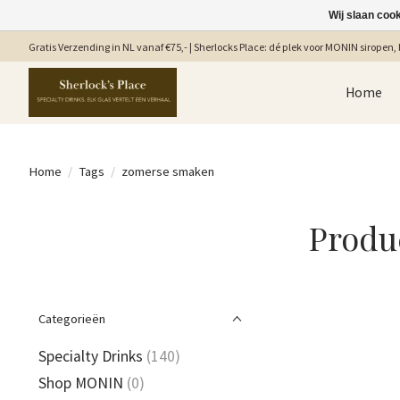
Wij slaan coo
Gratis Verzending in NL vanaf €75,- | Sherlocks Place: dé plek voor MONIN siropen, b
Home
Home
/
Tags
/
zomerse smaken
Produ
Categorieën
Specialty Drinks
(140)
Shop MONIN
(0)