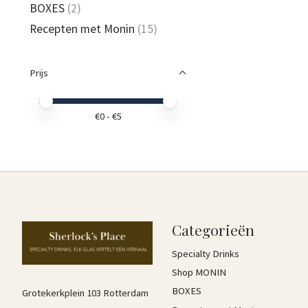
BOXES
(2)
Recepten met Monin
(15)
Prijs
Minimale prijswaarde
Price maximum value
€
0
- €
5
Categorieën
Specialty Drinks
Shop MONIN
BOXES
Grotekerkplein 103 Rotterdam