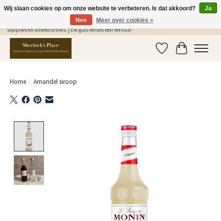
Wij slaan cookies op om onze website te verbeteren. Is dat akkoord?
Ja
Nee
Meer over cookies »
Gratis Verzending in NL vanaf €75,- | Sherlocks Place: dé plek voor MONIN siropen, bar
supplies en unieke drinks. | Elk glas vertelt een verhaal
Verlanglijst
Winkelwag
Home
/
Amandel siroop
Product image slideshow Items