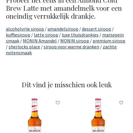
Brew Latte met amandelmelk voor een
oneindig verrukkelijk drankje.
alcoholvrije siroop
/
amandelsiroop
/
dessert siroop
/
koffiesiroop
/
latte siroop
/
luxe thuisdrankjes
/
marsepein
smaak
/
MONIN Amandel
/
MONIN siroop
/
premium siroop
/
sherlocks place
/
siroop voor warme dranken
/
zachte
notensmaak
Dit vind je misschien ook leuk
Items van productcarrousel