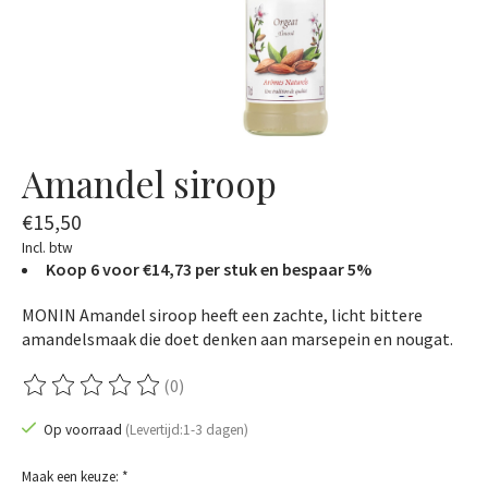
Amandel siroop
€15,50
Incl. btw
Koop 6 voor €14,73 per stuk en bespaar 5%
MONIN Amandel siroop heeft een zachte, licht bittere
amandelsmaak die doet denken aan marsepein en nougat.
(0)
De beoordeling van dit product is
0
van de 5
Op voorraad
(Levertijd:1-3 dagen)
Maak een keuze:
*