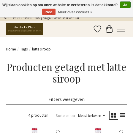
Wij slaan cookies op om onze website te verbeteren. Is dat akkoord?
Ja
Nee
Meer over cookies »
Gratis Verzending in NL vanaf €75,- | Sherlocks Place: dé plek voor MONIN siropen, bar
supplies en unieke drinks. | Elk glas vertelt een verhaal
Verlanglijst
Winkelwag
Home
/
Tags
/
latte siroop
Producten getagd met latte
siroop
Filters weergeven
4 producten
Sorteren op
Meest bekeken