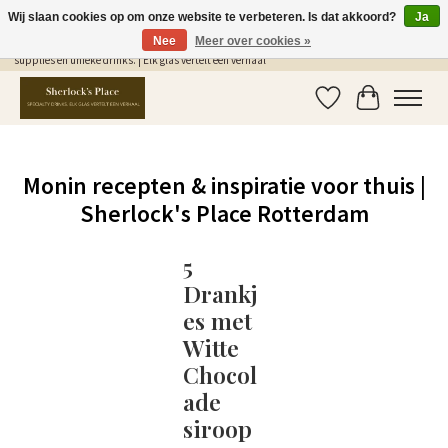
Wij slaan cookies op om onze website te verbeteren. Is dat akkoord?
Ja
Nee
Meer over cookies »
Gratis Verzending in NL vanaf €75,- | Sherlocks Place: dé plek voor MONIN siropen, bar
supplies en unieke drinks. | Elk glas vertelt een verhaal
Verlanglijst
Winkelwag
Monin recepten & inspiratie voor thuis |
Sherlock's Place Rotterdam
5
Drankj
es met
Witte
Chocol
ade
siroop