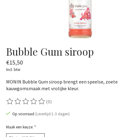
Bubble Gum siroop
€15,50
Incl. btw
MONIN Bubble Gum siroop brengt een speelse, zoete
kauwgomsmaak met vrolijke kleur.
(0)
De beoordeling van dit product is
0
van de 5
Op voorraad
(Levertijd:1-3 dagen)
Maak een keuze:
*