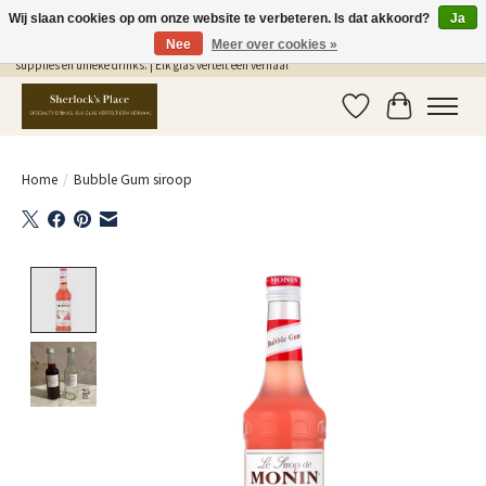
Wij slaan cookies op om onze website te verbeteren. Is dat akkoord?
Ja
Nee
Meer over cookies »
Gratis Verzending in NL vanaf €75,- | Sherlocks Place: dé plek voor MONIN siropen, bar
supplies en unieke drinks. | Elk glas vertelt een verhaal
Verlanglijst
Winkelwag
Home
/
Bubble Gum siroop
Product image slideshow Items