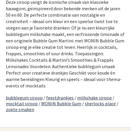
Deze siroop vangt de iconische smaak van klassieke
kauwgom, geïnspireerd door bekende merken uit de jaren
50 en 60. De perfecte combinatie van nostalgie en
creativiteit – ideaal om kleur en een speelse twist toe te
voegen aan je favoriete dranken. Of je nu een kleurrijke
bubblegum milkshake maakt, een verfrissende limonade of
een originele Bubble Gum Martini: met MONIN Bubble Gum
siroop eng je elke creatie tot leven. Heerlijk in cocktails,
frappes, smoothies of sour drinks. Toepassingen:
Milkshakes Cocktails & Martini’s Smoothies & Frappés
Lemonades Voordelen: Authentieke bubblegum smaak
Perfect voor creatieve drankjes Geschikt voor koude én
warme bereidingen Kleurig en speels – ideaal voor thema-
events of mocktails
bubblegum siroop
/
feestdrankjes
/
milkshake siroop
/
mocktail siroop
/
MONIN Bubble Gum
/
sherlocks place
/
zoete smaken