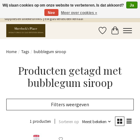
Wij slaan cookies op om onze website te verbeteren. Is dat akkoord?
Ja
Nee
Meer over cookies »
Gratis Verzending in NL vanaf €75,- | Sherlocks Place: dé plek voor MONIN siropen, bar
supplies en unieke drinks. | Elk glas vertelt een verhaal
Verlanglijst
Winkelwag
Home
/
Tags
/
bubblegum siroop
Producten getagd met
bubblegum siroop
Filters weergeven
1 producten
Sorteren op
Meest bekeken