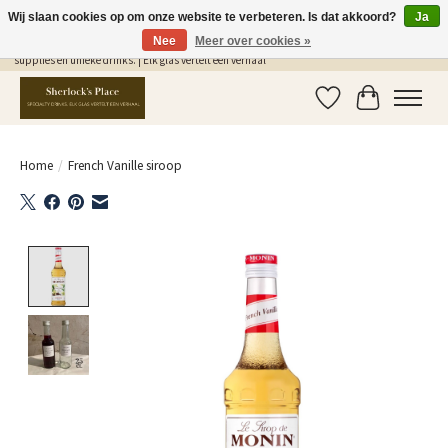
Wij slaan cookies op om onze website te verbeteren. Is dat akkoord?
Ja
Nee
Meer over cookies »
Gratis Verzending in NL vanaf €75,- | Sherlocks Place: dé plek voor MONIN siropen, bar
supplies en unieke drinks. | Elk glas vertelt een verhaal
Verlanglijst
Winkelwag
Home
/
French Vanille siroop
Product image slideshow Items