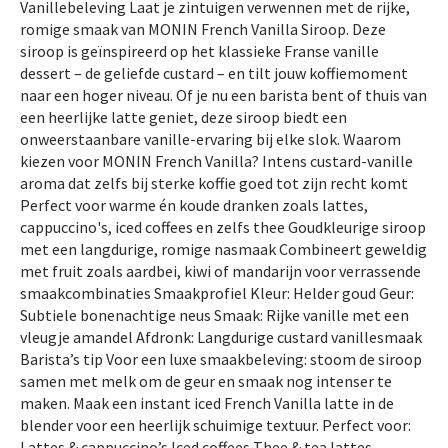
Vanillebeleving Laat je zintuigen verwennen met de rijke,
romige smaak van MONIN French Vanilla Siroop. Deze
siroop is geïnspireerd op het klassieke Franse vanille
dessert – de geliefde custard – en tilt jouw koffiemoment
naar een hoger niveau. Of je nu een barista bent of thuis van
een heerlijke latte geniet, deze siroop biedt een
onweerstaanbare vanille-ervaring bij elke slok. Waarom
kiezen voor MONIN French Vanilla? Intens custard-vanille
aroma dat zelfs bij sterke koffie goed tot zijn recht komt
Perfect voor warme én koude dranken zoals lattes,
cappuccino's, iced coffees en zelfs thee Goudkleurige siroop
met een langdurige, romige nasmaak Combineert geweldig
met fruit zoals aardbei, kiwi of mandarijn voor verrassende
smaakcombinaties Smaakprofiel Kleur: Helder goud Geur:
Subtiele bonenachtige neus Smaak: Rijke vanille met een
vleugje amandel Afdronk: Langdurige custard vanillesmaak
Barista’s tip Voor een luxe smaakbeleving: stoom de siroop
samen met melk om de geur en smaak nog intenser te
maken. Maak een instant iced French Vanilla latte in de
blender voor een heerlijk schuimige textuur. Perfect voor:
Lattes & cappuccino’s Iced coffees Thee & tea lattes