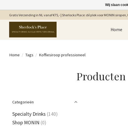
Wij slaan coo
Gratis Verzending in NL vanaf €75,- | Sherlocks Place: dé plek voor MONIN siropen, b
Home
Home
/
Tags
/
Koffiesiroop professioneel
Producten 
Categorieën
Specialty Drinks
(140)
Shop MONIN
(0)