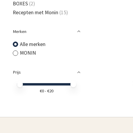
BOXES
(2)
Recepten met Monin
(15)
Merken
Alle merken
MONIN
Prijs
Minimale prijswaarde
Price maximum value
€
0
- €
20