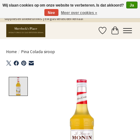
Wij slaan cookies op om onze website te verbeteren. Is dat akkoord?
Ja
Nee
Meer over cookies »
Gratis Verzending in NL vanaf €75,- | Sherlocks Place: dé plek voor MONIN siropen, bar
supplies en unieke drinks. | Elk glas vertelt een verhaal
Verlanglijst
Winkelwag
Home
/
Pina Colada siroop
Product image slideshow Items