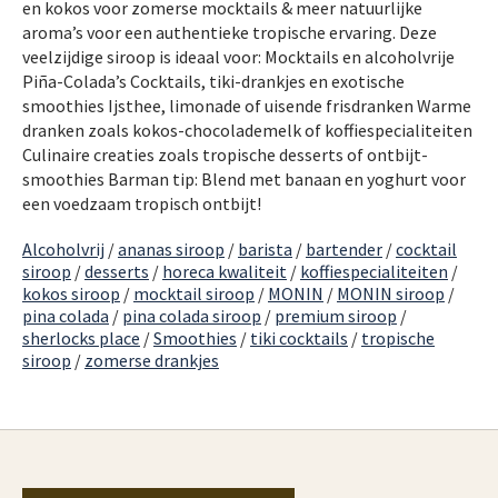
en kokos voor zomerse mocktails & meer natuurlijke
aroma’s voor een authentieke tropische ervaring. Deze
veelzijdige siroop is ideaal voor: Mocktails en alcoholvrije
Piña-Colada’s Cocktails, tiki-drankjes en exotische
smoothies Ijsthee, limonade of uisende frisdranken Warme
dranken zoals kokos-chocolademelk of koffiespecialiteiten
Culinaire creaties zoals tropische desserts of ontbijt-
smoothies Barman tip: Blend met banaan en yoghurt voor
een voedzaam tropisch ontbijt!
Alcoholvrij
/
ananas siroop
/
barista
/
bartender
/
cocktail
siroop
/
desserts
/
horeca kwaliteit
/
koffiespecialiteiten
/
kokos siroop
/
mocktail siroop
/
MONIN
/
MONIN siroop
/
pina colada
/
pina colada siroop
/
premium siroop
/
sherlocks place
/
Smoothies
/
tiki cocktails
/
tropische
siroop
/
zomerse drankjes