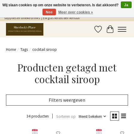
Wij slaan cookies op om onze website te verbeteren. Is dat akkoord?
Ja
Nee
Meer over cookies »
Gratis Verzending in NL vanaf €75,- | Sherlocks Place: dé plek voor MONIN siropen, bar
supplies en unieke drinks. | Elk glas vertelt een verhaal
Verlanglijst
Winkelwag
Home
/
Tags
/
cocktail siroop
Producten getagd met
cocktail siroop
Filters weergeven
34 producten
Sorteren op
Meest bekeken