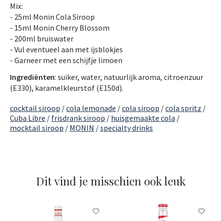
Mix:
- 25ml Monin Cola Siroop
- 15ml Monin Cherry Blossom
- 200ml bruiswater
- Vul eventueel aan met ijsblokjes
- Garneer met een schijfje limoen
Ingrediënten
: suiker, water, natuurlijk aroma, citroenzuur
(E330), karamelkleurstof (E150d).
cocktail siroop
/
cola lemonade
/
cola siroop
/
cola spritz
/
Cuba Libre
/
frisdrank siroop
/
huisgemaakte cola
/
mocktail siroop
/
MONIN
/
specialty drinks
Dit vind je misschien ook leuk
Items van productcarrousel