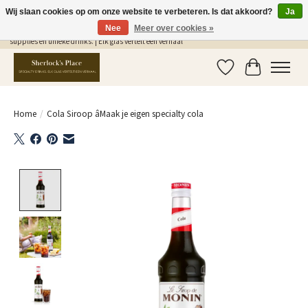
Wij slaan cookies op om onze website te verbeteren. Is dat akkoord?
Ja
Nee
Meer over cookies »
Gratis Verzending in NL vanaf €75,- | Sherlocks Place: dé plek voor MONIN siropen, bar
supplies en unieke drinks. | Elk glas vertelt een verhaal
Verlanglijst
Winkelwag
Home
/
Cola Siroop âMaak je eigen specialty cola
Product image slideshow Items