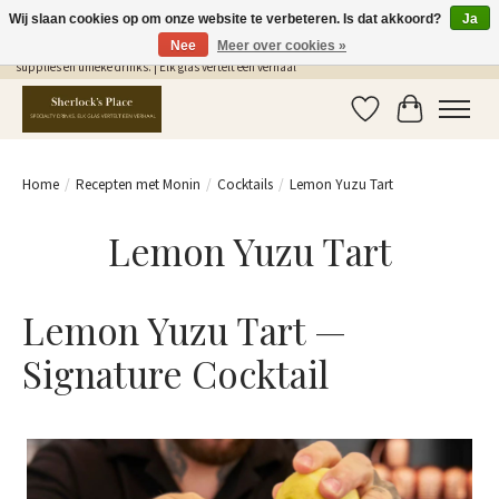
Wij slaan cookies op om onze website te verbeteren. Is dat akkoord?
Ja
Nee
Meer over cookies »
Gratis Verzending in NL vanaf €75,- | Sherlocks Place: dé plek voor MONIN siropen, bar
supplies en unieke drinks. | Elk glas vertelt een verhaal
Verlanglijst
Winkelwag
Home
/
Recepten met Monin
/
Cocktails
/
Lemon Yuzu Tart
Lemon Yuzu Tart
Lemon Yuzu Tart —
Signature Cocktail