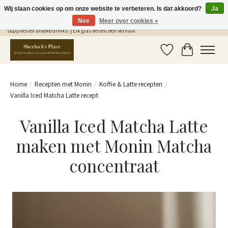
Wij slaan cookies op om onze website te verbeteren. Is dat akkoord?
Ja
Nee
Meer over cookies »
Gratis Verzending in NL vanaf €75,- | Sherlocks Place: dé plek voor MONIN siropen, bar
supplies en unieke drinks. | Elk glas vertelt een verhaal
Verlanglijst
Winkelwag
Home
/
Recepten met Monin
/
Koffie & Latte recepten
/
Vanilla Iced Matcha Latte recept
Vanilla Iced Matcha Latte
maken met Monin Matcha
concentraat