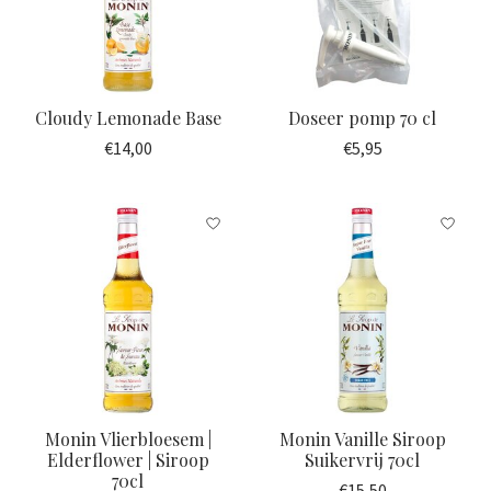
Cloudy Lemonade Base
Doseer pomp 70 cl
€14,00
€5,95
Monin Vlierbloesem |
Monin Vanille Siroop
Elderflower | Siroop
Suikervrij 70cl
70cl
€15,50