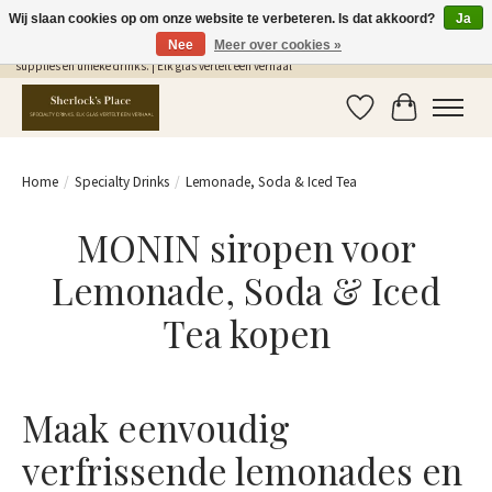
Wij slaan cookies op om onze website te verbeteren. Is dat akkoord?
Ja
Nee
Meer over cookies »
Gratis Verzending in NL vanaf €75,- | Sherlocks Place: dé plek voor MONIN siropen, bar
supplies en unieke drinks. | Elk glas vertelt een verhaal
Verlanglijst
Winkelwag
Home
/
Specialty Drinks
/
Lemonade, Soda & Iced Tea
MONIN siropen voor
Lemonade, Soda & Iced
Tea kopen
Maak eenvoudig
verfrissende lemonades en