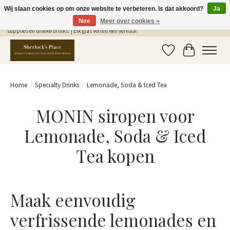
Wij slaan cookies op om onze website te verbeteren. Is dat akkoord?
Ja
Nee
Meer over cookies »
Gratis Verzending in NL vanaf €75,- | Sherlocks Place: dé plek voor MONIN siropen, bar
supplies en unieke drinks. | Elk glas vertelt een verhaal
Verlanglijst
Winkelwag
Home
/
Specialty Drinks
/
Lemonade, Soda & Iced Tea
MONIN siropen voor
Lemonade, Soda & Iced
Tea kopen
Maak eenvoudig
verfrissende lemonades en