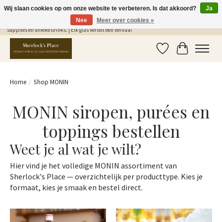
Wij slaan cookies op om onze website te verbeteren. Is dat akkoord?
Ja
Nee
Meer over cookies »
Gratis Verzending in NL vanaf €75,- | Sherlocks Place: dé plek voor MONIN siropen, bar
supplies en unieke drinks. | Elk glas vertelt een verhaal
Verlanglijst
Winkelwag
Home
/
Shop MONIN
MONIN siropen, purées en
toppings bestellen
Weet je al wat je wilt?
Hier vind je het volledige MONIN assortiment van
Sherlock's Place — overzichtelijk per producttype. Kies je
formaat, kies je smaak en bestel direct.