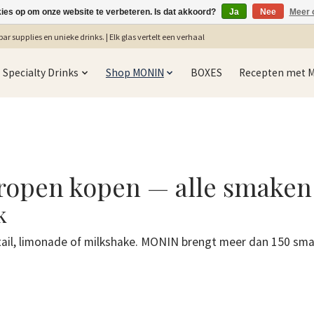
kies op om onze website te verbeteren. Is dat akkoord?
Ja
Nee
Meer 
ar supplies en unieke drinks. | Elk glas vertelt een verhaal
Specialty Drinks
Shop MONIN
BOXES
Recepten met 
open kopen — alle smaken 
k
cktail, limonade of milkshake. MONIN brengt meer dan 150 sma