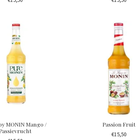
€15,50
€15,50
by MONIN Mango /
Passion Fruit
Passievrucht
€15,50