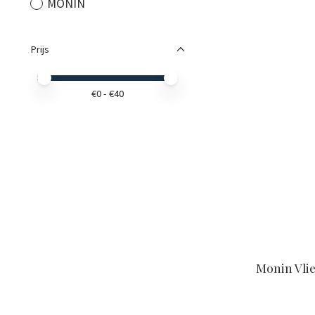
MONIN
Prijs
Minimale prijswaarde
Price maximum value
€
0
- €
40
Monin Vlie