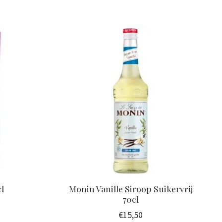
l
Monin Vanille Siroop Suikervrij
70cl
€15,50