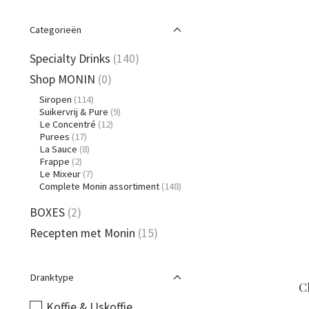
Categorieën
Specialty Drinks
(140)
Shop MONIN
(0)
Siropen
(114)
Suikervrij & Pure
(9)
Le Concentré
(12)
Purees
(17)
La Sauce
(8)
Frappe
(2)
Le Mixeur
(7)
Complete Monin assortiment
(148)
BOXES
(2)
Recepten met Monin
(15)
Dranktype
C
Koffie & IJskoffie