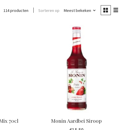
Sorteren op
Meest bekeken
114 producten
Mix 70cl
Monin Aardbei Siroop