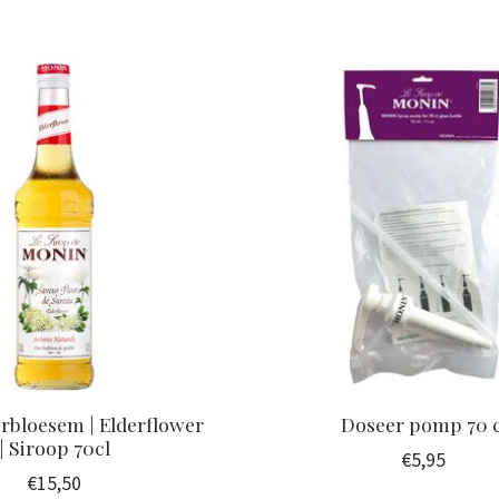
rbloesem | Elderflower
Doseer pomp 70 c
| Siroop 70cl
€5,95
€15,50