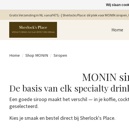
Wij slaan coo
Gratis Verzending in NL vanaf €75,- | Sherlocks Place: dé plek voor MONIN siropen, b
Home
Home
/
Shop MONIN
/
Siropen
MONIN sir
De basis van elk specialty drin
Een goede siroop maakt het verschil — in je koffie, co
geselecteerd.
Kies je smaak en bestel direct bij Sherlock's Place.