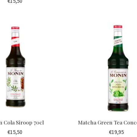
€15,50
 Cola Siroop 70cl
Matcha Green Tea Conc
€15,50
€19,95