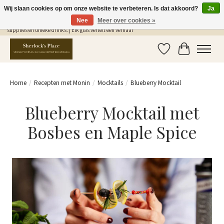
Wij slaan cookies op om onze website te verbeteren. Is dat akkoord?
Ja
Nee
Meer over cookies »
Gratis Verzending in NL vanaf €75,- | Sherlocks Place: dé plek voor MONIN siropen, bar
supplies en unieke drinks. | Elk glas vertelt een verhaal
Verlanglijst
Winkelwag
Home
/
Recepten met Monin
/
Mocktails
/
Blueberry Mocktail
Blueberry Mocktail met
Bosbes en Maple Spice