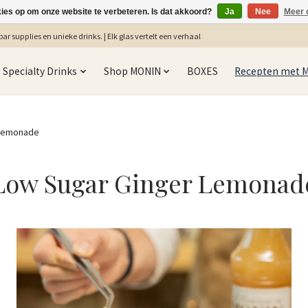
kies op om onze website te verbeteren. Is dat akkoord?
Ja
Nee
Meer 
ar supplies en unieke drinks. | Elk glas vertelt een verhaal
Specialty Drinks
Shop MONIN
BOXES
Recepten met 
Lemonade
Low Sugar Ginger Lemonad