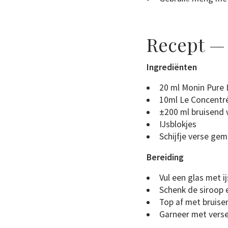
Recept —
Ingrediënten
20 ml Monin Pure
10ml Le Concentr
±200 ml bruisend 
IJsblokjes
Schijfje verse gem
Bereiding
Vul een glas met ij
Schenk de siroop e
Top af met bruise
Garneer met verse