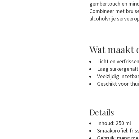
gembertouch en minde
Combineer met bruise
alcoholvrije serveerop
Wat maakt d
Licht en verfrisse
Laag suikergehalte
Veelzijdig inzetba
Geschikt voor thu
Details
Inhoud: 250 ml
Smaakprofiel: fri
Gebruik: meng met