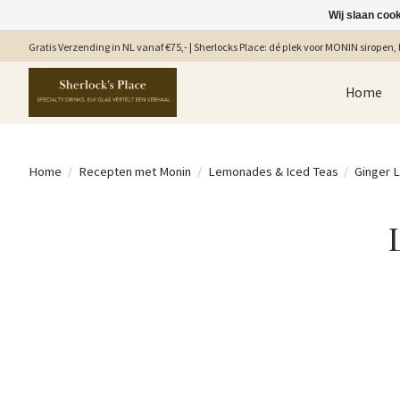
Wij slaan coo
Gratis Verzending in NL vanaf €75,- | Sherlocks Place: dé plek voor MONIN siropen, b
Home
Home
/
Recepten met Monin
/
Lemonades & Iced Teas
/
Ginger 