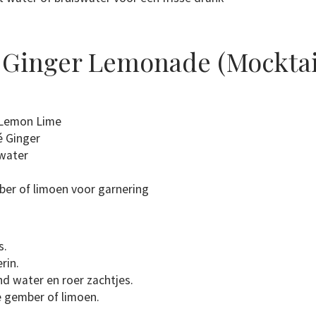
 Ginger Lemonade (Mocktai
 Lemon Lime
é Ginger
water
ber of limoen voor garnering
s.
rin.
nd water en roer zachtjes.
 gember of limoen.