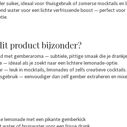
r suiker, ideaal voor thuisgebruik of zomerse mocktails en 
nd water voor een lichte verfrissende boost — perfect voor
tie.
it product bijzonder?
nd met gemberaroma — subtiele, pittige smaak die je drankje
 — ideaal als je zoekt naar een lichtere lemonade-optie.
ar — leuk in mocktails, limonades of zelfs creatieve cocktails.
isgebruik — eenvoudiger dan zelf gember extraheren en mixe
sse lemonade met een pikante gemberkick
 water of bruiswater voor een frisse drank