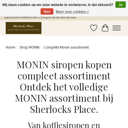
Wij slaan cookies op om onze website te verbeteren. Is dat akkoord?
Ja
Nee
Meer over cookies »
Gratis Verzending in NL vanaf €75,- | Sherlocks Place: dé plek voor MONIN siropen, bar
supplies en unieke drinks. | Elk glas vertelt een verhaal
Verlanglijst
Winkelwag
Home
/
Shop MONIN
/
Complete Monin assortiment
MONIN siropen kopen
compleet assortiment
Ontdek het volledige
MONIN assortiment bij
Sherlocks Place.
Van koffiesiropen en