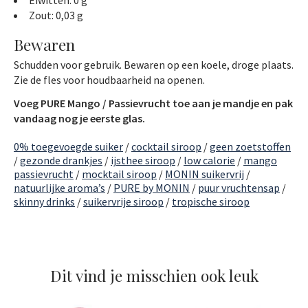
Eiwitten: 0 g
Zout: 0,03 g
Bewaren
Schudden voor gebruik. Bewaren op een koele, droge plaats.
Zie de fles voor houdbaarheid na openen.
Voeg PURE Mango / Passievrucht toe aan je mandje en pak
vandaag nog je eerste glas.
0% toegevoegde suiker
/
cocktail siroop
/
geen zoetstoffen
/
gezonde drankjes
/
ijsthee siroop
/
low calorie
/
mango
passievrucht
/
mocktail siroop
/
MONIN suikervrij
/
natuurlijke aroma’s
/
PURE by MONIN
/
puur vruchtensap
/
skinny drinks
/
suikervrije siroop
/
tropische siroop
Dit vind je misschien ook leuk