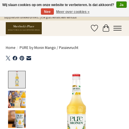
Wij slaan cookies op om onze website te verbeteren. Is dat akkoord?
Ja
Nee
Meer over cookies »
Gratis Verzending in NL vanaf €75,- | Sherlocks Place: dé plek voor MONIN siropen, bar
supplies en unieke drinks. | Elk glas vertelt een verhaal
Verlanglijst
Winkelwag
Home
/
PURE by Monin Mango / Passievrucht
Product image slideshow Items