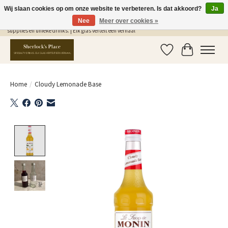
Wij slaan cookies op om onze website te verbeteren. Is dat akkoord?
Ja
Nee
Meer over cookies »
Gratis Verzending in NL vanaf €75,- | Sherlocks Place: dé plek voor MONIN siropen, bar
supplies en unieke drinks. | Elk glas vertelt een verhaal
Verlanglijst
Winkelwag
Home
/
Cloudy Lemonade Base
Product image slideshow Items