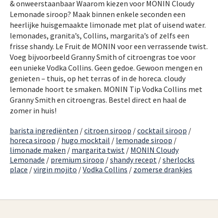
& onweerstaanbaar Waarom kiezen voor MONIN Cloudy
Lemonade siroop? Maak binnen enkele seconden een
heerlijke huisgemaakte limonade met plat of uisend water.
lemonades, granita’s, Collins, margarita’s of zelfs een
frisse shandy. Le Fruit de MONIN voor een verrassende twist.
Voeg bijvoorbeeld Granny Smith of citroengras toe voor
een unieke Vodka Collins. Geen gedoe. Gewoon mengen en
genieten – thuis, op het terras of in de horeca. cloudy
lemonade hoort te smaken. MONIN Tip Vodka Collins met
Granny Smith en citroengras. Bestel direct en haal de
zomer in huis!
barista ingrediënten
/
citroen siroop
/
cocktail siroop
/
horeca siroop
/
hugo mocktail
/
lemonade siroop
/
limonade maken
/
margarita twist
/
MONIN Cloudy
Lemonade
/
premium siroop
/
shandy recept
/
sherlocks
place
/
virgin mojito
/
Vodka Collins
/
zomerse drankjes