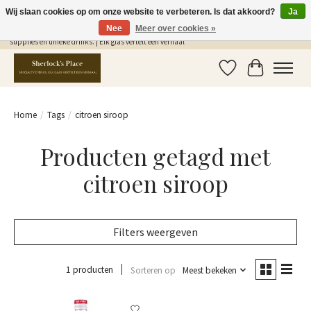
Wij slaan cookies op om onze website te verbeteren. Is dat akkoord?
Ja
Nee
Meer over cookies »
Gratis Verzending in NL vanaf €75,- | Sherlocks Place: dé plek voor MONIN siropen, bar
supplies en unieke drinks. | Elk glas vertelt een verhaal
Verlanglijst
Winkelwag
Home
/
Tags
/
citroen siroop
Producten getagd met
citroen siroop
Filters weergeven
1 producten
Sorteren op
Meest bekeken