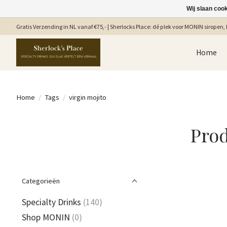
Wij slaan coo
Gratis Verzending in NL vanaf €75,- | Sherlocks Place: dé plek voor MONIN siropen, b
Home
Home
/
Tags
/
virgin mojito
Prod
Categorieën
Specialty Drinks
(140)
Shop MONIN
(0)