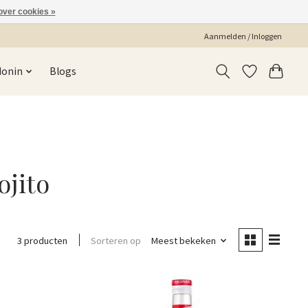
over cookies »
Aanmelden / Inloggen
Monin
Blogs
ojito
Sorteren op
Meest bekeken
3 producten