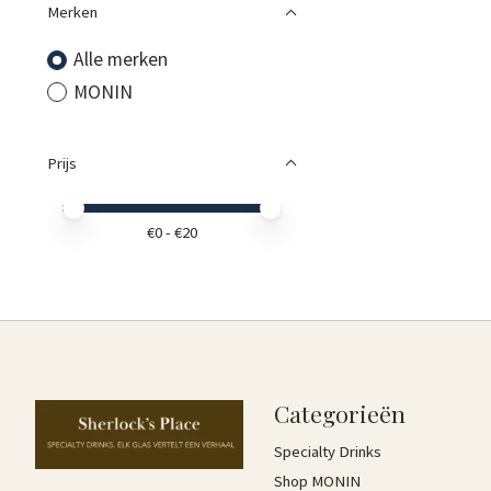
Merken
Alle merken
MONIN
Prijs
Minimale prijswaarde
Price maximum value
€
0
- €
20
Categorieën
Specialty Drinks
Shop MONIN