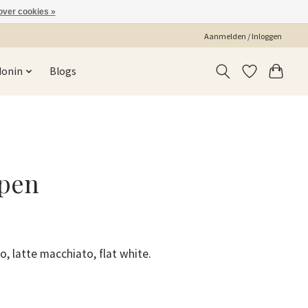
over cookies »
Aanmelden / Inloggen
Monin
Blogs
open
o, latte macchiato, flat white.