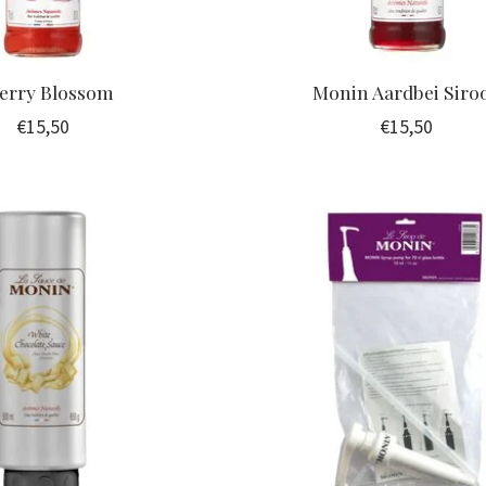
erry Blossom
Monin Aardbei Siro
€15,50
€15,50