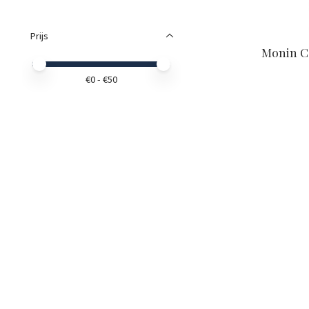
Prijs
Monin C
Minimale prijswaarde
Price maximum value
€
0
- €
50