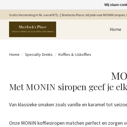
Wij slaan coo
Gratis Verzending in NL vanaf €75,- | Sherlocks Place: dé plek voor MONIN siropen, b
Home
Home
/
Specialty Drinks
/
Koffies & IJskoffies
MON
Met MONIN siropen geef je elke
Van klassieke smaken zoals vanille en karamel tot seizoe
Onze MONIN koffiesiropen matchen perfect en zorgen vo