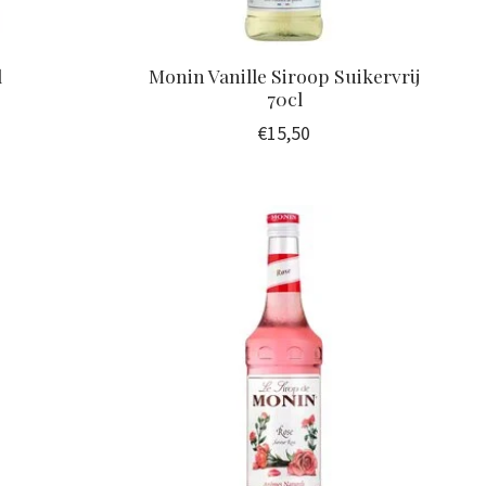
l
Monin Vanille Siroop Suikervrij
70cl
€15,50