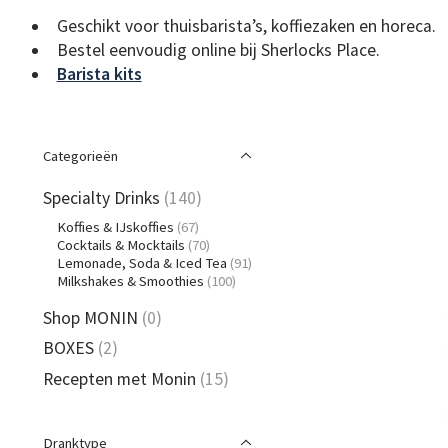
Geschikt voor thuisbarista’s, koffiezaken en horeca.
Bestel eenvoudig online bij Sherlocks Place.
Barista kits
Categorieën
Specialty Drinks
(140)
Koffies & IJskoffies
(67)
Cocktails & Mocktails
(70)
Lemonade, Soda & Iced Tea
(91)
Milkshakes & Smoothies
(100)
Shop MONIN
(0)
BOXES
(2)
Recepten met Monin
(15)
Dranktype