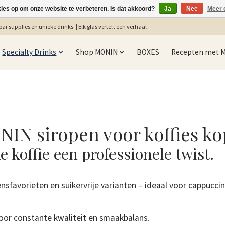
kies op om onze website te verbeteren. Is dat akkoord?
Ja
Nee
Meer 
ar supplies en unieke drinks. | Elk glas vertelt een verhaal
Specialty Drinks
Shop MONIN
BOXES
Recepten met 
IN siropen voor koffies k
 koffie een professionele twist.
nsfavorieten en suikervrije varianten – ideaal voor cappuccin
or constante kwaliteit en smaakbalans.