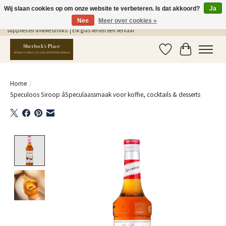
Wij slaan cookies op om onze website te verbeteren. Is dat akkoord?
Ja
Nee
Meer over cookies »
Gratis Verzending in NL vanaf €75,- | Sherlocks Place: dé plek voor MONIN siropen, bar
supplies en unieke drinks. | Elk glas vertelt een verhaal
Verlanglijst
Winkelwag
Home
/
Speculoos Siroop âSpeculaassmaak voor koffie, cocktails & desserts
Product image slideshow Items