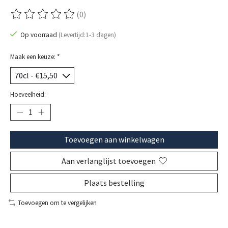
(0)
De beoordeling van dit product is
0
van de 5
Op voorraad
(Levertijd:1-3 dagen)
Maak een keuze:
*
Hoeveelheid:
Toevoegen aan winkelwagen
Aan verlanglijst toevoegen
Plaats bestelling
Toevoegen om te vergelijken