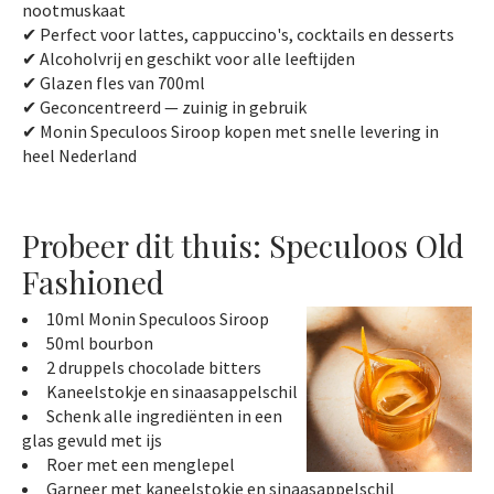
nootmuskaat
✔ Perfect voor lattes, cappuccino's, cocktails en desserts
✔ Alcoholvrij en geschikt voor alle leeftijden
✔ Glazen fles van 700ml
✔ Geconcentreerd — zuinig in gebruik
✔ Monin Speculoos Siroop kopen met snelle levering in
heel Nederland
Probeer dit thuis: Speculoos Old
Fashioned
10ml Monin Speculoos Siroop
50ml bourbon
2 druppels chocolade bitters
Kaneelstokje en sinaasappelschil
Schenk alle ingrediënten in een
glas gevuld met ijs
Roer met een menglepel
Garneer met kaneelstokje en sinaasappelschil