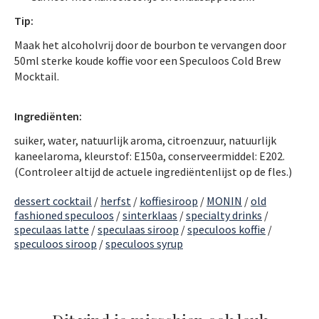
Tip:
Maak het alcoholvrij door de bourbon te vervangen door
50ml sterke koude koffie voor een Speculoos Cold Brew
Mocktail.
Ingrediënten:
suiker, water, natuurlijk aroma, citroenzuur, natuurlijk
kaneelaroma, kleurstof: E150a, conserveermiddel: E202.
(Controleer altijd de actuele ingrediëntenlijst op de fles.)
dessert cocktail
/
herfst
/
koffiesiroop
/
MONIN
/
old
fashioned speculoos
/
sinterklaas
/
specialty drinks
/
speculaas latte
/
speculaas siroop
/
speculoos koffie
/
speculoos siroop
/
speculoos syrup