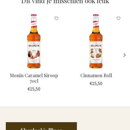
Dit vind je misschien ook leuk
Items van productcarrousel
Monin Caramel Siroop
Cinnamon Roll
70cl
€15,50
€15,50