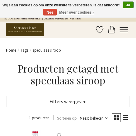
Wij slaan cookies op om onze website te verbeteren. Is dat akkoord?
Ja
Nee
Meer over cookies »
Gratis Verzending in NL vanaf €75,- | Sherlocks Place: dé plek voor MONIN siropen, bar
supplies en unieke drinks. | Elk glas vertelt een verhaal
Verlanglijst
Winkelwag
Home
/
Tags
/
speculaas siroop
Producten getagd met
speculaas siroop
Filters weergeven
1 producten
Sorteren op
Meest bekeken