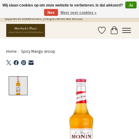
Wij slaan cookies op om onze website te verbeteren. Is dat akkoord?
Ja
Nee
Meer over cookies »
Gratis Verzending in NL vanaf €75,- | Sherlocks Place: dé plek voor MONIN siropen, bar
supplies en unieke drinks. | Elk glas vertelt een verhaal
Verlanglijst
Winkelwag
Home
/
Spicy Mango siroop
Product image slideshow Items