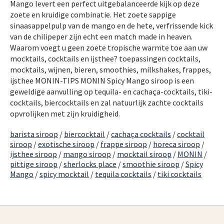
Mango levert een perfect uitgebalanceerde kijk op deze
zoete en kruidige combinatie. Het zoete sappige
sinaasappelpulp van de mango en de hete, verfrissende kick
van de chilipeper zijn echt een match made in heaven.
Waarom voegt u geen zoete tropische warmte toe aan uw
mocktails, cocktails en ijsthee? toepassingen cocktails,
mocktails, wijnen, bieren, smoothies, milkshakes, frappes,
ijsthee MONIN-TIPS MONIN Spicy Mango siroop is een
geweldige aanvulling op tequila- en cachaça-cocktails, tiki-
cocktails, biercocktails en zal natuurlijk zachte cocktails
opvrolijken met zijn kruidigheid.
barista siroop
/
biercocktail
/
cachaça cocktails
/
cocktail
siroop
/
exotische siroop
/
frappe siroop
/
horeca siroop
/
ijsthee siroop
/
mango siroop
/
mocktail siroop
/
MONIN
/
pittige siroop
/
sherlocks place
/
smoothie siroop
/
Spicy
Mango
/
spicy mocktail
/
tequila cocktails
/
tiki cocktails