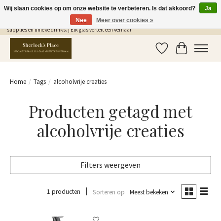
Wij slaan cookies op om onze website te verbeteren. Is dat akkoord?
Ja
Nee
Meer over cookies »
Gratis Verzending in NL vanaf €75,- | Sherlocks Place: dé plek voor MONIN siropen, bar
supplies en unieke drinks. | Elk glas vertelt een verhaal
Verlanglijst
Winkelwag
Home
/
Tags
/
alcoholvrije creaties
Producten getagd met
alcoholvrije creaties
Filters weergeven
1 producten
Sorteren op
Meest bekeken