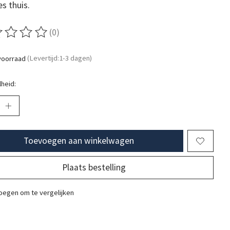
es thuis.
(0)
ordeling van dit product is
0
van de 5
voorraad
(Levertijd:1-3 dagen)
heid:
Toevoegen aan winkelwagen
Plaats bestelling
egen om te vergelijken