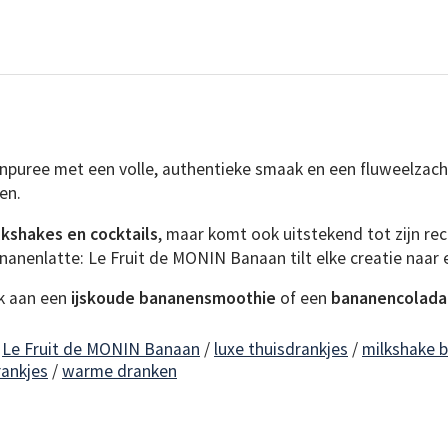
uree met een volle, authentieke smaak en een fluweelzacht
en.
kshakes en cocktails
, maar komt ook uitstekend tot zijn rec
anenlatte: Le Fruit de MONIN Banaan tilt elke creatie naar 
nk aan een
ijskoude bananensmoothie
of een
bananencolada
/
Le Fruit de MONIN Banaan
/
luxe thuisdrankjes
/
milkshake 
rankjes
/
warme dranken