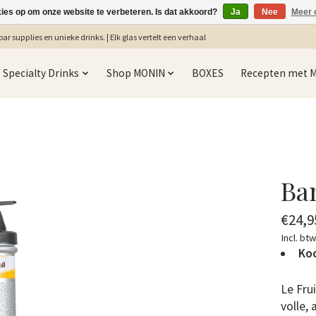
kies op om onze website te verbeteren. Is dat akkoord?
Ja
Nee
Meer 
ar supplies en unieke drinks. | Elk glas vertelt een verhaal
Specialty Drinks
Shop MONIN
BOXES
Recepten met 
Ba
€24,9
Incl. bt
Koo
Le Fru
volle,