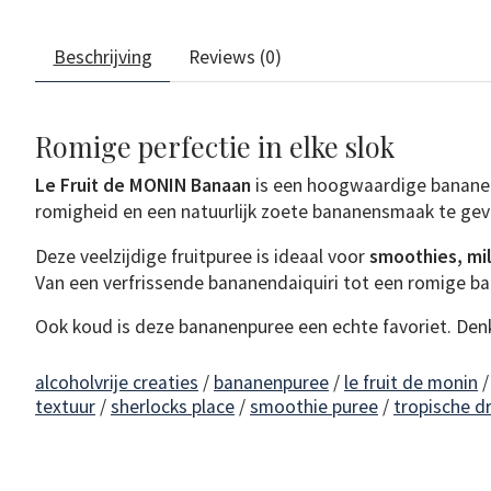
Beschrijving
Reviews (0)
Romige perfectie in elke slok
Le Fruit de MONIN Banaan
is een hoogwaardige bananenp
romigheid en een natuurlijk zoete bananensmaak te gev
Deze veelzijdige fruitpuree is ideaal voor
smoothies, mil
Van een verfrissende bananendaiquiri tot een romige ban
Ook koud is deze bananenpuree een echte favoriet. De
alcoholvrije creaties
/
bananenpuree
/
le fruit de monin
textuur
/
sherlocks place
/
smoothie puree
/
tropische d