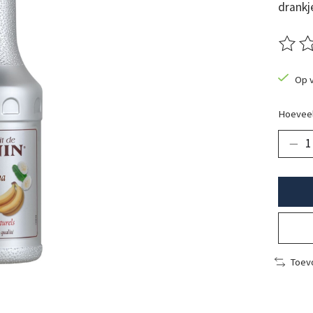
drankj
De beo
Op 
Hoeveel
Toevo