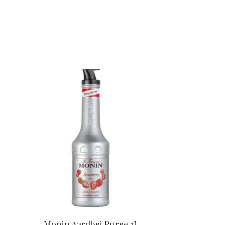
Items van productcarrousel
Monin Aardbei Puree 1L