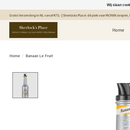
Wij slaan coo
Gratis Verzending in NL vanaf €75,- | Sherlocks Place: dé plek voor MONIN siropen, b
Home
Home
/
Banaan Le Fruit
Product image slideshow Items