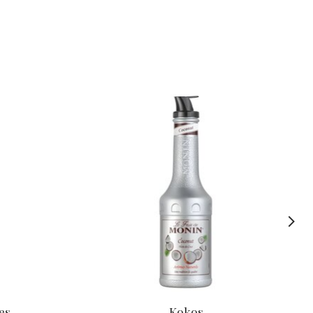
es
Kokos