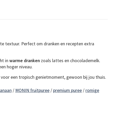
e textuur. Perfect om dranken en recepten extra
ht in
warme dranken
zoals lattes en chocolademelk.
een hoger niveau.
voor een tropisch genietmoment, gewoon bij jou thuis.
banaan
/
MONIN fruitpuree
/
premium puree
/
romige