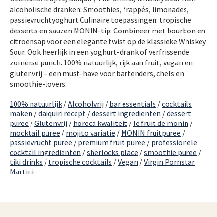
alcoholische dranken: Smoothies, frappés, limonades,
passievruchtyoghurt Culinaire toepassingen: tropische
desserts en sauzen MONIN-tip: Combineer met bourbon en
citroensap voor een elegante twist op de klassieke Whiskey
Sour. Ook heerlijk in een yoghurt-drank of verfrissende
zomerse punch. 100% natuurlijk, rijk aan fruit, vegan en
glutenvrij – een must-have voor bartenders, chefs en
smoothie-lovers.
100% natuurlijk
/
Alcoholvrij
/
bar essentials
/
cocktails
maken
/
daiquiri recept
/
dessert ingrediënten
/
dessert
puree
/
Glutenvrij
/
horeca kwaliteit
/
le fruit de monin
/
mocktail puree
/
mojito variatie
/
MONIN fruitpuree
/
passievrucht puree
/
premium fruit puree
/
professionele
cocktail ingrediënten
/
sherlocks place
/
smoothie puree
/
tiki drinks
/
tropische cocktails
/
Vegan
/
Virgin Pornstar
Martini