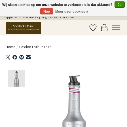
Wij slaan cookies op om onze website te verbeteren. Is dat akkoord?
Ja
Nee
Meer over cookies »
Gratis Verzending in NL vanaf €75,- | Sherlocks Place: dé plek voor MONIN siropen, bar
supplies en unieke drinks. | Elk glas vertelt een verhaal
Verlanglijst
Winkelwag
Home
/
Passion Fruit Le Fruit
Product image slideshow Items