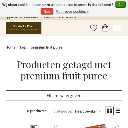
Wij slaan cookies op om onze website te verbeteren. Is dat akkoord?
Ja
Nee
Meer over cookies »
Gratis Verzending in NL vanaf €75,- | Sherlocks Place: dé plek voor MONIN siropen, bar
supplies en unieke drinks. | Elk glas vertelt een verhaal
Verlanglijst
Winkelwag
Home
/
Tags
/
premium fruit puree
Producten getagd met
premium fruit puree
Filters weergeven
8 producten
Sorteren op
Meest bekeken