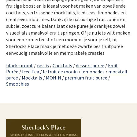
fruitige boost en is ideaal voor het maken van opvallende
cocktails, verfrissende mocktails, iced teas, limonades en
creatieve smoothies. Dankzij de natuurlijke fruittonen en
subtiel zoetzure balans laat deze puree je drankjes zowel
visueel als smaakvol eruit springen. Of je nu iets wilt maken
voor een zomerfeest of een momentje voor jezelf, bij
Sherlocks Place maak je met deze zwarte bes fruitpuree
eenvoudig smaakvolle en memorabele creaties.
blackcurrant
/
cassis
/
Cocktails
/
dessert puree
/
Fruit
Purée
/
Iced Tea
/
le fruit de monin
/
lemonades
/
mocktail
puree
/
Mocktails
/
MONIN
/
premium fruit puree
/
Smoothies