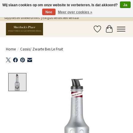
Wij slaan cookies op om onze website te verbeteren. Is dat akkoord?
Ja
Nee
Meer over cookies »
Gratis Verzending in NL vanaf €75,- | Sherlocks Place: dé plek voor MONIN siropen, bar
supplies en unieke drinks. | Elk glas vertelt een verhaal
Verlanglijst
Winkelwag
Home
/
Cassis/ Zwarte Bes Le Fruit
Product image slideshow Items