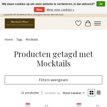
Wij slaan cookies op om onze website te verbeteren. Is dat akkoord?
Ja
Nee
Meer over cookies »
Gratis Verzending in NL vanaf €75,- | Sherlocks Place: dé plek voor MONIN siropen, bar
supplies en unieke drinks. | Elk glas vertelt een verhaal
Verlanglijst
Winkelwag
Home
/
Tags
/
Mocktails
Producten getagd met
Mocktails
Filters weergeven
21 producten
Sorteren op
Meest bekeken