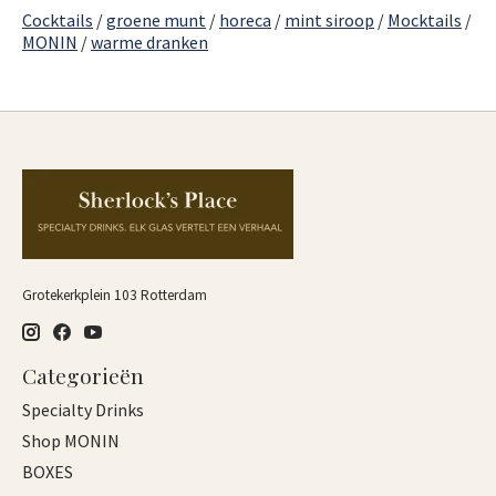
Cocktails
/
groene munt
/
horeca
/
mint siroop
/
Mocktails
/
MONIN
/
warme dranken
Grotekerkplein 103 Rotterdam
Categorieën
Specialty Drinks
Shop MONIN
BOXES