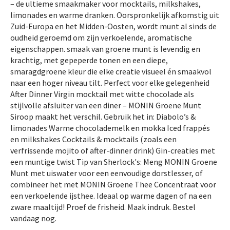
– de ultieme smaakmaker voor mocktails, milkshakes,
limonades en warme dranken. Oorspronkelijk afkomstig uit
Zuid-Europa en het Midden-Oosten, wordt munt al sinds de
oudheid geroemd om zijn verkoelende, aromatische
eigenschappen. smaak van groene munt is levendig en
krachtig, met gepeperde tonen en een diepe,
smaragdgroene kleur die elke creatie visueel én smaakvol
naar een hoger niveau tilt. Perfect voor elke gelegenheid
After Dinner Virgin mocktail met witte chocolade als
stijlvolle afsluiter van een diner – MONIN Groene Munt
Siroop maakt het verschil. Gebruik het in: Diabolo’s &
limonades Warme chocolademelk en mokka Iced frappés
en milkshakes Cocktails & mocktails (zoals een
verfrissende mojito of after-dinner drink) Gin-creaties met
een muntige twist Tip van Sherlock's: Meng MONIN Groene
Munt met uiswater voor een eenvoudige dorstlesser, of
combineer het met MONIN Groene Thee Concentraat voor
een verkoelende ijsthee. Ideaal op warme dagen of na een
zware maaltijd! Proef de frisheid. Maak indruk. Bestel
vandaag nog.