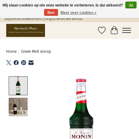
Wij slaan cookies op om onze website te verbeteren. Is dat akkoord?
Ja
Nee
Meer over cookies »
Gratis Verzending in NL vanaf €75,- | Sherlocks Place: dé plek voor MONIN siropen, bar
supplies en unieke drinks. | Elk glas vertelt een verhaal
Verlanglijst
Winkelwag
Home
/
Green Mint siroop
Product image slideshow Items