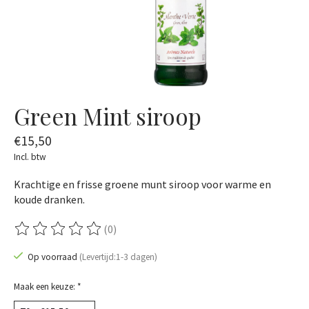
Green Mint siroop
€15,50
Incl. btw
Krachtige en frisse groene munt siroop voor warme en
koude dranken.
(0)
De beoordeling van dit product is
0
van de 5
Op voorraad
(Levertijd:1-3 dagen)
Maak een keuze:
*