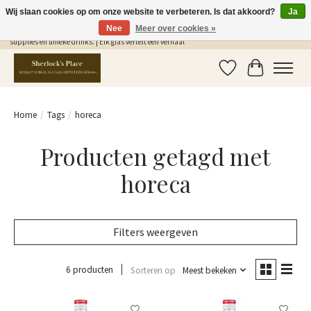
Wij slaan cookies op om onze website te verbeteren. Is dat akkoord?
Ja
Nee
Meer over cookies »
Gratis Verzending in NL vanaf €75,- | Sherlocks Place: dé plek voor MONIN siropen, bar
supplies en unieke drinks. | Elk glas vertelt een verhaal
Verlanglijst
Winkelwag
Home
/
Tags
/
horeca
Producten getagd met
horeca
Filters weergeven
6 producten
Sorteren op
Meest bekeken