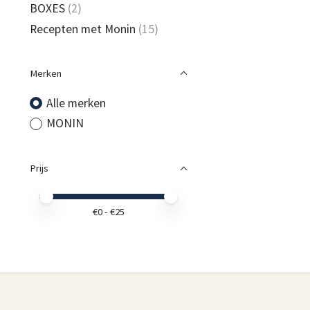
BOXES
(2)
Recepten met Monin
(15)
Merken
Alle merken
MONIN
Prijs
Minimale prijswaarde
Price maximum value
€
0
- €
25