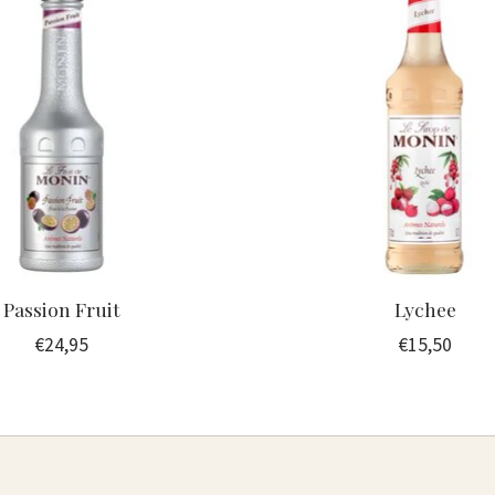
Passion Fruit
Lychee
€24,95
€15,50