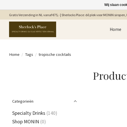
Wij slaan coo
Gratis Verzending in NL vanaf €75,- | Sherlocks Place: dé plek voor MONIN siropen, b
Home
Home
/
Tags
/
tropische cocktails
Produc
Categorieën
Specialty Drinks
(140)
Shop MONIN
(0)