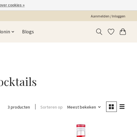
over cookies »
Aanmelden / Inloggen
Monin
Blogs
cktails
Sorteren op
Meest bekeken
3 producten