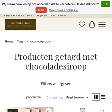
Wij slaan cookies op om onze website te verbeteren. Is dat akkoord?
Ja
Nee
Meer over cookies »
Gratis Verzending in NL vanaf €75,- | Sherlocks Place: dé plek voor MONIN siropen, bar
supplies en unieke drinks. | Elk glas vertelt een verhaal
Verlanglijst
Winkelwag
Home
/
Tags
/
chocoladesiroop
Producten getagd met
chocoladesiroop
Filters weergeven
3 producten
Sorteren op
Meest bekeken