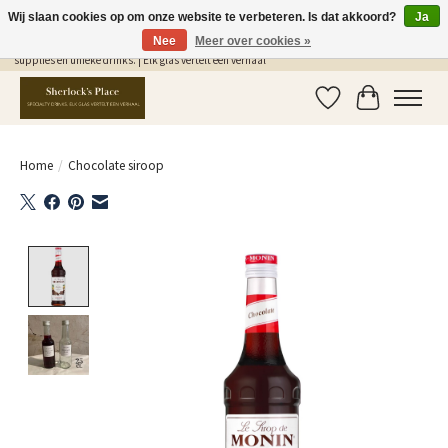
Wij slaan cookies op om onze website te verbeteren. Is dat akkoord?
Ja
Nee
Meer over cookies »
Gratis Verzending in NL vanaf €75,- | Sherlocks Place: dé plek voor MONIN siropen, bar
supplies en unieke drinks. | Elk glas vertelt een verhaal
Verlanglijst
Winkelwag
Home
/
Chocolate siroop
Product image slideshow Items