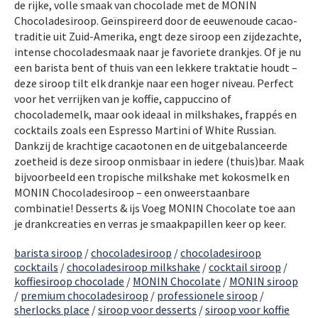
de rijke, volle smaak van chocolade met de MONIN
Chocoladesiroop. Geïnspireerd door de eeuwenoude cacao-
traditie uit Zuid-Amerika, engt deze siroop een zijdezachte,
intense chocoladesmaak naar je favoriete drankjes. Of je nu
een barista bent of thuis van een lekkere traktatie houdt –
deze siroop tilt elk drankje naar een hoger niveau. Perfect
voor het verrijken van je koffie, cappuccino of
chocolademelk, maar ook ideaal in milkshakes, frappés en
cocktails zoals een Espresso Martini of White Russian.
Dankzij de krachtige cacaotonen en de uitgebalanceerde
zoetheid is deze siroop onmisbaar in iedere (thuis)bar. Maak
bijvoorbeeld een tropische milkshake met kokosmelk en
MONIN Chocoladesiroop – een onweerstaanbare
combinatie! Desserts & ijs Voeg MONIN Chocolate toe aan
je drankcreaties en verras je smaakpapillen keer op keer.
barista siroop
/
chocoladesiroop
/
chocoladesiroop
cocktails
/
chocoladesiroop milkshake
/
cocktail siroop
/
koffiesiroop chocolade
/
MONIN Chocolate
/
MONIN siroop
/
premium chocoladesiroop
/
professionele siroop
/
sherlocks place
/
siroop voor desserts
/
siroop voor koffie