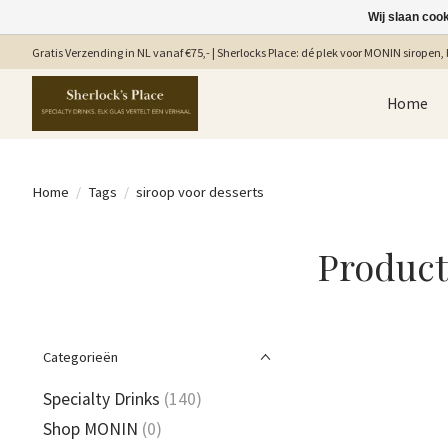
Wij slaan coo
Gratis Verzending in NL vanaf €75,- | Sherlocks Place: dé plek voor MONIN siropen, b
Home
Home
/
Tags
/
siroop voor desserts
Product
Categorieën
Specialty Drinks
(140)
Shop MONIN
(0)