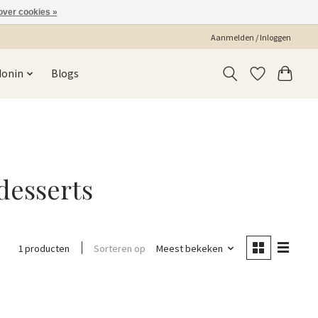
over cookies »
Aanmelden / Inloggen
Monin
Blogs
desserts
Sorteren op
Meest bekeken
1 producten