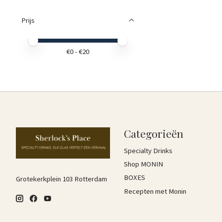
Prijs
Minimale prijswaarde
Price maximum value
€
0
- €
20
Categorieën
Specialty Drinks
Shop MONIN
BOXES
Grotekerkplein 103 Rotterdam
Recepten met Monin