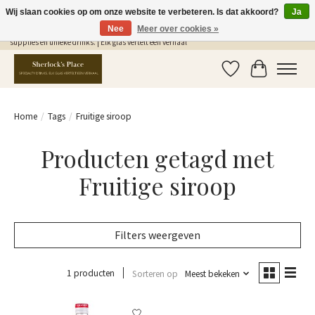
Wij slaan cookies op om onze website te verbeteren. Is dat akkoord?
Ja
Nee
Meer over cookies »
Gratis Verzending in NL vanaf €75,- | Sherlocks Place: dé plek voor MONIN siropen, bar
supplies en unieke drinks. | Elk glas vertelt een verhaal
Verlanglijst
Winkelwag
Home
/
Tags
/
Fruitige siroop
Producten getagd met
Fruitige siroop
Filters weergeven
1 producten
Sorteren op
Meest bekeken