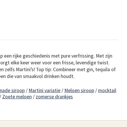
een rijke geschiedenis met pure verfrissing. Met zijn
rgt elke keer weer voor een frisse, levendige twist.
en zelfs Martini’s! Top tip: Combineer met gin, tequila of
een die van smaakvol drinken houdt.
nade siroop
/
Martini variatie
/
Meloen siroop
/
mocktail
/
Zoete meloen
/
zomerse drankjes