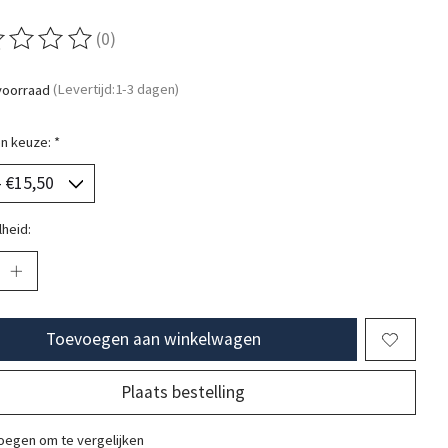
(0)
ordeling van dit product is
0
van de 5
voorraad
(Levertijd:1-3 dagen)
n keuze:
*
heid:
Toevoegen aan winkelwagen
Plaats bestelling
egen om te vergelijken