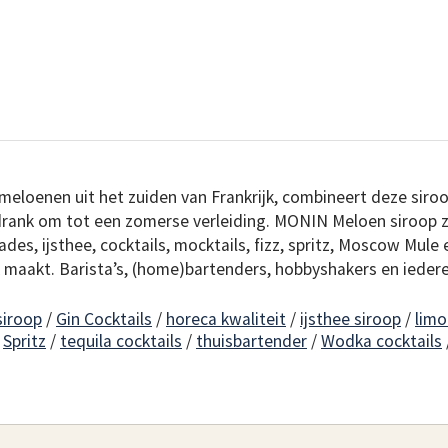
loenen uit het zuiden van Frankrijk, combineert deze siroop 
e drank om tot een zomerse verleiding. MONIN Meloen siroop zo
des, ijsthee, cocktails, mocktails, fizz, spritz, Moscow Mule 
 maakt. Barista’s, (home)bartenders, hobbyshakers en ieder
siroop
/
Gin Cocktails
/
horeca kwaliteit
/
ijsthee siroop
/
limo
/
Spritz
/
tequila cocktails
/
thuisbartender
/
Wodka cocktails