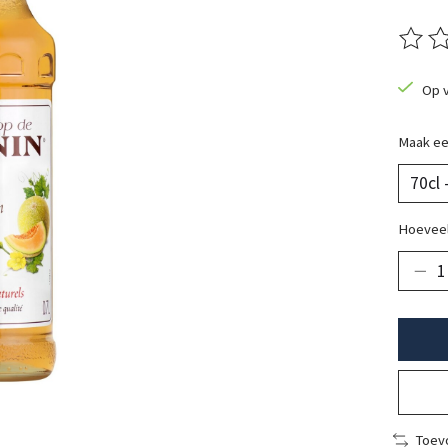
De beo
Op 
Maak ee
Hoeveel
Toevo