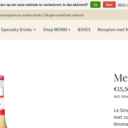
kies op om onze website te verbeteren. Is dat akkoord?
Ja
Nee
Meer 
ar supplies en unieke drinks. | Elk glas vertelt een verhaal
Specialty Drinks
Shop MONIN
BOXES
Recepten met 
Me
€15,5
Incl. bt
Le Sir
met zo
limona