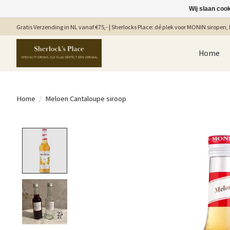
Wij slaan coo
Gratis Verzending in NL vanaf €75,- | Sherlocks Place: dé plek voor MONIN siropen, b
Home
Home
/
Meloen Cantaloupe siroop
Product image slideshow Items