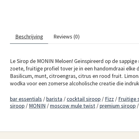
Beschrijving
Reviews (0)
Le Sirop de MONIN Meloen! Geïnspireerd op de sappige me
zoete, fruitige profiel tover je in een handomdraai elk
Basilicum, munt, citroengras, citrus en rood fruit. Limona
wodka voor een zomerse alcoholische creatie die indruk
bar essentials
/
barista
/
cocktail siroop
/
Fizz
/
Fruitige 
siroop
/
MONIN
/
moscow mule twist
/
premium siroop