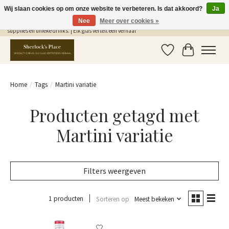
Wij slaan cookies op om onze website te verbeteren. Is dat akkoord?
Ja
Nee
Meer over cookies »
Gratis Verzending in NL vanaf €75,- | Sherlocks Place: dé plek voor MONIN siropen, bar
supplies en unieke drinks. | Elk glas vertelt een verhaal
Verlanglijst
Winkelwag
Home
/
Tags
/
Martini variatie
Producten getagd met
Martini variatie
Filters weergeven
1 producten
Sorteren op
Meest bekeken