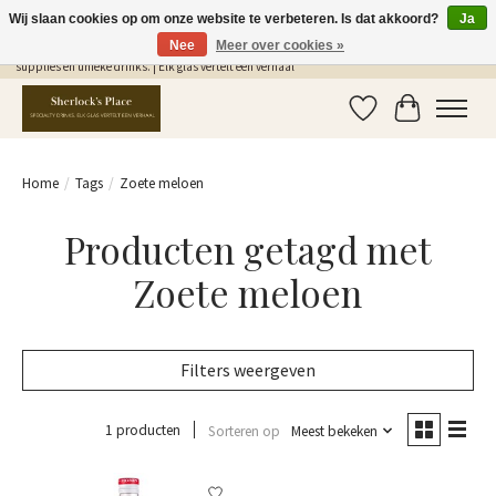
Wij slaan cookies op om onze website te verbeteren. Is dat akkoord?
Ja
Nee
Meer over cookies »
Gratis Verzending in NL vanaf €75,- | Sherlocks Place: dé plek voor MONIN siropen, bar
supplies en unieke drinks. | Elk glas vertelt een verhaal
Verlanglijst
Winkelwag
Home
/
Tags
/
Zoete meloen
Producten getagd met
Zoete meloen
Filters weergeven
1 producten
Sorteren op
Meest bekeken